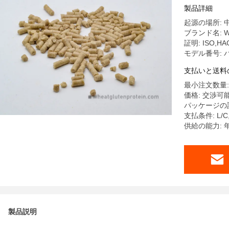
製品詳細
起源の場所: 
ブランド名: W
証明: ISO,HA
モデル番号: 
支払いと送料
最小注文数量:
価格: 交渉可
パッケージの詳
支払条件: L/
供給の能力: 
製品説明