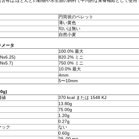
質含有は,ほとんどの動物や水生類の飼料で平均的な栄養補給として使用
円筒状のペレット
薄い黄色
匂いは無い
自然小麦
ラメータ
100.0% 最大
x6.25)
820.2% ミニ
x5.7)
750.0% ミニ
10.0% 最大
4mm
5〜10mm
0g)
価値
370 kcal または 1548 KJ
13.80g
75.00g
1.20g
0.27g
ァック
ない
0.60g
29. 00 mg