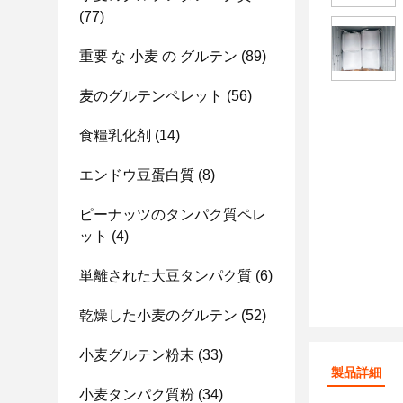
(77)
重要 な 小麦 の グルテン
(89)
麦のグルテンペレット
(56)
食糧乳化剤
(14)
エンドウ豆蛋白質
(8)
ピーナッツのタンパク質ペレ
ット
(4)
単離された大豆タンパク質
(6)
乾燥した小麦のグルテン
(52)
小麦グルテン粉末
(33)
製品詳細
小麦タンパク質粉
(34)