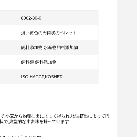
8002-80-0
淡い黄色の円筒状のペレット
飼料添加物 水産物飼料添加物
飼料類 飼料添加物
ISO,HACCP,KOSHER
麦グルテンで,小麦から物理抽出によって得られ,物理挤出によって円
状で,典型的な小麦味を持っています.