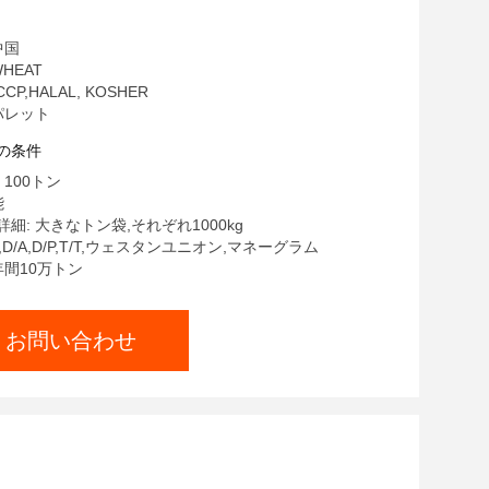
中国
HEAT
CCP,HALAL, KOSHER
パレット
の条件
 100トン
能
細: 大きなトン袋,それぞれ1000kg
C,D/A,D/P,T/T,ウェスタンユニオン,マネーグラム
年間10万トン
お問い合わせ