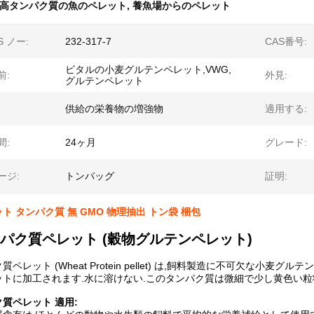
高タンパク質の魚のペレット
,
養魚場からのペレット
S ノー:
232-317-7
CAS番号:
ビタルの小麦グルテンペレット,VWG,
前:
外見:
グルテンペレット
供給の栄養物の増強物
適用する:
間:
24ヶ月
グレード:
ージ:
トンバッグ
証明:
ト タンパク質 無 GMO 物理抽出 トン袋 梱包
パク質ペレット (穀物グルテンペレット)
ペレット (Wheat Protein pellet) は,飼料製造に不可欠な小
トに加工されます.水に溶けない.このタンパク質は微細で少し黄色い粒
質ペレット 適用: