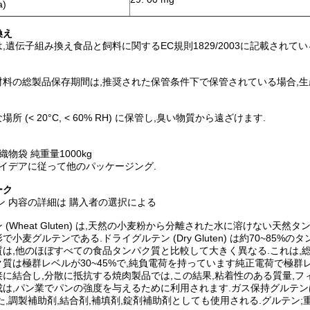
)
換え
,遺伝子組み換え食品と飼料に関するEC規則1829/2003に記載されて
料の総製品保存期間は,推奨された保管条件下で保管されている場合,生産
所 (< 20°C, < 60% RH) に保管し,臭い物質から遠ざけます.
物袋 純重量1000kg
イデアに従って他のパッケージング.
ーク
ン 内容の詳細は 購入者の選択による
(Wheat Gluten) は,天然の小麦粉から分離された水に溶けない天然タンパ
小麦グルテンである.ドライグルテン (Dry Gluten) は約70~85%のタン
質は,他のほぼすべての食品タンパク質と比較して大きく異なる.これは,
質は極群レベルが30~45%で,純負電荷を持っています純正電荷で極群
に結合し,分散に抵抗する焼肉製品では,この結果,粘着性のある質量,フ
は,パン業でパンの強度を与えるために利用されます.ガス保持グルテンは
た,調製補助剤,結合剤,補填剤,錠剤補助剤としても使用される.グルテン;