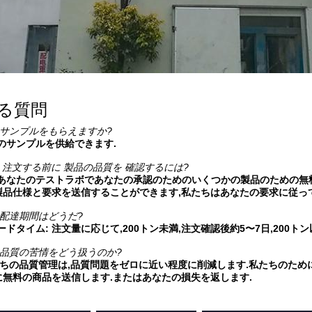
る質問
サンプルをもらえますか?
料のサンプルを供給できます.
注文する前に 製品の品質を 確認するには?
たはあなたのテストラボであなたの承認のためのいくつかの製品のための無
製品仕様と要求を送信することができます,私たちはあなたの要求に従っ
配達期間はどうだ?
リードタイム: 注文量に応じて,200トン未満,注文確認後約5〜7日,20
品質の苦情をどう扱うのか?
私たちの品質管理は,品質問題をゼロに近い程度に削減します.私たちのた
に無料の商品を送信します.またはあなたの損失を返します.