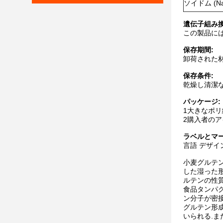
ソイドム (Na
遺伝子組み
この製品には
保存期間:
卸荷された材
保存条件:
乾燥し清潔な場
パッケージ:
1大きなポリ織
2購入者のア
ラベルとマ
言語 デザイ
小麦グルテン 
した湿った形で
ルテンの性
食品タンパク
ン分子が密接
グルテン形成
いられる.ま