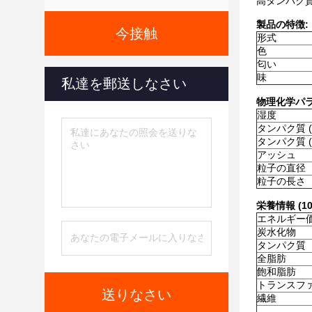
高タンパク
製品の特徴:
今接触
形式
色
匂い
味
私達を郵送しなさい
物理化学パ
湿度
タンパク質 (N
タンパク質 (N
アッシュ
粒子の直径
粒子の長さ
栄養情報 (10
エネルギー
炭水化物
タンパク質
全脂肪
飽和脂肪
トランスフ
送りなさい
繊維