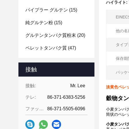
ハイライト:
パイプラー グルテン
(15)
EINEC
純グルテン粉
(15)
他の名
グルテンタンパク質粉末
(20)
タイプ:
ペレットタンパク質
(47)
保存期
接触
パッケ
接触:
Mr. Lee
淡黄色ペレッ
テレ:
86-371-6383-5256
穀物タン
ファックス:
86-371-5505-6096
小麦タンパク質
筒状のペレッ
小麦タンパク