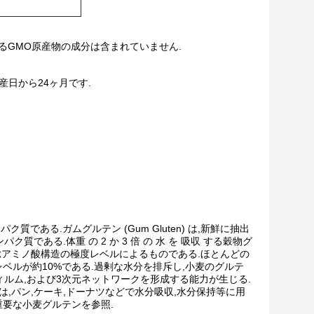
いるGMO原産物の成分は含まれていません.
日から24ヶ月です.
ク質である.ガムグルテン (Gum Gluten) は,新鮮に抽出
パク質である.体重 の 2 か 3 倍 の 水 を 吸収 する穀物グ
総アミノ酸構造の極度レベルによるものである.ほとんどの
レベルが約10%である.過剰な水分を排斥し,小麦のグルテ
ィルム,および3次元ネットワークを形成する能力が生じる.
,パン,ケーキ,ドーナツなどで水分吸収,水分保持等に用
重要な小麦グルテンを参照.