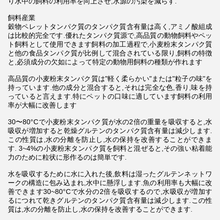
り水中の飼料の利用率を向上させ,水源の汚染を減らす.
飼料産業
穀物ペレットタンパク質のタンパク質含有量は高く,アミノ酸組成
は比較的完全です.優れたタンパク質源で,高品質の動物飼料やペッ
ト飼料として使用できます飼料の加工過程で,小麦粉末タンパク質
と他の食品タンパク質が比例して混合されている限り,飼料の特徴
と,必須成分の欠如によって特定の動物用飼料の種類が作れます
高品質の小麦粉末タンパク質は"軽く柔らかい"または"粒子の味"を
持っています.他の成分と混合すると,それは完全な色,香り,味を持
っていると言えます.特にペットの口味に適しています飼料の利用
率が大幅に改善します
30〜80°Cで小麦粉末タンパク質が水の2倍の重量を吸収すると,水
吸収が増加すると乾燥グルテンのタンパク質含有量は減少します.
この性質は,水の分離を防止し,水の保持を改善することができま
す. 3~4%の小麦粉末タンパク質を飼料と混ぜると,その強い粘着能
力のために粒状に形作るのは簡単です.
水を吸収するために水に入れた後,飲料は湿ったグルテンネットワ
ークの構造に包み込まれ,水中に懸浮します.魚の利用率も大幅に改
善できます30~80°Cで水分の2倍を吸収するので,水吸収が増加す
るにつれて乾きグルテンのタンパク質含有量は減少します.この性
質は,水の分離を防止し,水の保持を改善することができます.