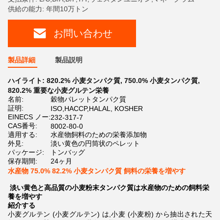
供給の能力: 年間10万トン
お問い合わせ
製品詳細
製品説明
ハイライト:
820.2% 小麦タンパク質
,
750.0% 小麦タンパク質
,
820.2% 重要な小麦グルテン栄養
名前:
穀物パレットタンパク質
証明:
ISO,HACCP,HALAL, KOSHER
EINECS ノー:
232-317-7
CAS番号:
8002-80-0
適用する:
水産物飼料のための栄養添加物
外見:
淡い黄色の円筒状のペレット
パッケージ:
トンバッグ
保存期間:
24ヶ月
水産物 75.0% 82.2% 小麦タンパク質 飼料の栄養を増やす
淡い黄色と高品質の小麦粉末タンパク質は水産物のための飼料栄
養を増やす
紹介する
小麦グルテン (小麦グルテン) は,小麦 (小麦粉) から抽出された天