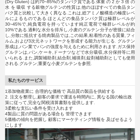
(Dry Gluten) は約70~85%のタンパク質である.体重 の 2 か 3 倍 の
水 を 吸収 する穀物グルテンの性質は,他のほぼすべての食品タン
パク質と比較して大きく異なる.これは,総アミノ酸構造の極度レベ
ルによるものである.ほとんどの食品タンパク質は極群レベルが
30~45%で,純負電荷を持っています純正電荷で極群レベルが約
10%である.過剰な水分を排斥し,小麦のグルテン分子が密接に結合
し,分散に抵抗する焼肉製品では,この結果,粘着性のある質量,フィ
ルム,および3次元ネットワークを形成する能力が生じる. グルテン
形成は,パン業でパンの強度を与えるために利用されます.ガス保持
グルテンは,パン,ケーキ,ドーナツなどで水分吸収,水分保持等に用
いられる.また,調製補助剤,結合剤,補填剤,錠剤補助剤としても使用
される.グルテン;重要な小麦グルテンを参照.
私たちのサービス
1添加物産業に 合理的な価格で 高品質の製品を供給する
2. 注文を整理し,顧客の要求で運送を時間内に, 異なる国の輸出政
策に従って,完全な関税清算書類を提供します.
3柔軟な支払い条件を受け入れます
4製品に質の問題がある場合も 管理できます
5価格の傾向を把握し 顧客にマーケティング情報を 及ばせるよう
にします