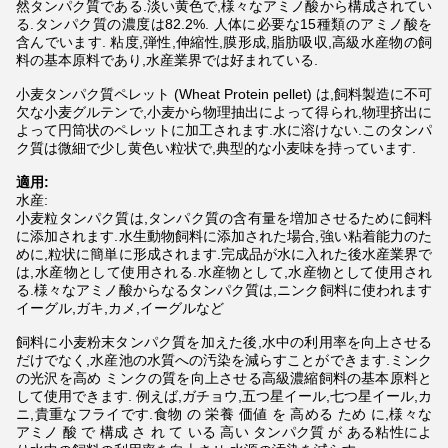
然タンパク質である.淡い黄色で,様々なアミノ酸から構成されてい
る.タンパク質の濃度は82.2%. 人体に必要な15種類のアミノ酸を
含んでいます. 粘度,弾性,伸縮性,膜形成,脂肪吸収,高級水産物の飼
料の基本原料であり,水産業界では好まれている.
小麦タンパク質ペレット (Wheat Protein pellet) は,飼料製造に不可
欠な小麦グルテンで,小麦から物理抽出によって得られ,物理挤出に
よって円筒状のペレットに加工されます.水に溶けない.このタンパ
ク質は微細で少し黄色い粒状で,典型的な小麦味を持っています.
適用:
水産:
小麦粒タンパク質は,タンパク質の含有量を増加させるために飼料
に添加されます.水生動物飼料に添加された場合,強い粘着能力のた
めに,粒状に簡単に形成されます.完成品が水に入れた後水産業界で
は,水産物として使用される.水産物として,水産物として使用され
る.様々なアミノ酸からなるタンパク質は,ニンク飼料に使われます
イーグル,ガキ,カメ,イーグルなど
飼料に小麦粉末タンパク質を加えた後,水中の利用率を向上させる
だけでなく,水産池の水質への汚染を減らすことができます.ミンク
の光沢を高め ミンクの質を向上させる高級濃縮飼料の基本原料と
して使用できます. 例えば,ガチョウ,五つ星イール,七つ星イール,カ
ニ,貴重なフライです.食物 の 栄養 価値 を 高める ため に,様々な
アミノ 酸 で 構成 さ れ て いる 高い タンパク質 が ある粘性によ