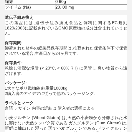
繊維
0.60g
ソイドム (Na)
29. 00 mg
遺伝子組み換え
この製品には,遺伝子組み換え食品と飼料に関するEC規則
1829/2003に記載されているGMO原産物の成分は含まれていませ
ん.
保存期間:
卸荷された材料の総製品保存期間は,推奨された保管条件下で保管
されている場合,生産日から24ヶ月です.
保存条件:
乾燥し清潔な場所 (< 20°C, < 60% RH) に保管し,臭い物質から遠
ざけます.
パッケージ:
1大きなポリ織物袋 純重量1000kg
2購入者のアイデアに従って他のパッケージング.
ラベルとマーク
言語 デザイン 内容の詳細は 購入者の選択による
小麦グルテン (Wheat Gluten) は,天然の小麦粉から分離された水
に溶けない天然タンパク質である.ガムグルテン (Gum Gluten) は,
新鮮に抽出した湿った形で小麦グルテンである.ドライグルテン