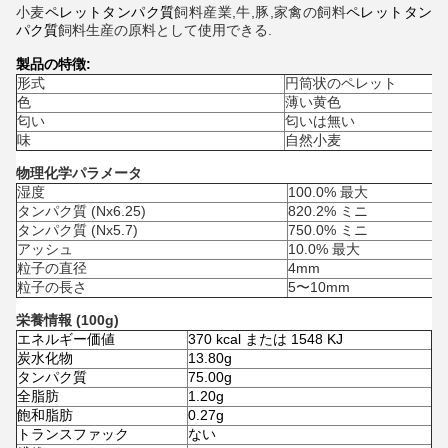
小麦
ペレットタンパク質
飼料産業,牛,豚,家禽の飼料
ペレットタン
パク質
飼料生産の原料として使用できる.
製品の特徴:
形式
円筒状のペレット
色
薄い黄色
匂い
匂いは無い
味
自然小麦
物理化学パラメータ
湿度
100.0% 最大
タンパク質 (Nx6.25)
820.2% ミニ
タンパク質 (Nx5.7)
750.0% ミニ
アッシュ
10.0% 最大
粒子の直径
4mm
粒子の長さ
5〜10mm
栄養情報 (100g)
エネルギー価値
370 kcal または 1548 KJ
炭水化物
13.80g
タンパク質
75.00g
全脂肪
1.20g
飽和脂肪
0.27g
トランスファック
ない