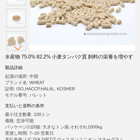
水産物 75.0% 82.2% 小麦タンパク質 飼料の栄養を増やす
製品詳細
起源の場所: 中国
ブランド名: WHEAT
証明: ISO,HACCP,HALAL, KOSHER
モデル番号: パレット
支払いと送料の条件
最小注文数量: 100トン
価格: 交渉可能
パッケージの詳細: 大きなトン袋,それぞれ1000kg
受渡し時間: 7~20 営業日
支払条件: L/C,D/A,D/P,T/T,ウェスタンユニオン,マネーグラム