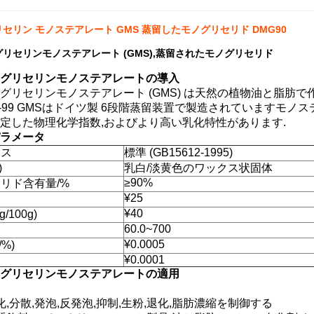
セリン モノステアレート GMS 蒸留したモノグリセリド DMG90
リセリンモノステアレート (GMS),蒸留されたモノグリセリド
グリセリンモノステアレートの導入
グリセリンモノステアレート (GMS) は天然の植物油と脂肪
-99 GMSはドイツ製 6段階蒸留装置で製造されていますモノステ
定した物理化学指数,およびより高い乳化特性があります.
ラメータ
クス
標準 (GB15612-1995)
)
乳白/淡黄色のワックス状固体
≥90%
リド含有量/%
¥25
¥40
/100g)
60.0~700
¥0.0005
/%)
¥0.0001
グリセリンモノステアレートの適用
化,分散,発泡,反発泡,抑制,生粉,退化,脂肪濃縮を制御する