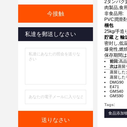
2タンパク
肉製品,食
今接触
非食品用:
PVC潤滑
梱包
25kg/手
私達を郵送しなさい
貯蔵 と 輸
密封し,低
爆発性,燃
保存期間は
前回:
高品
次は
蒸留モ
蒸留した
蒸留した
DMG90
E471
GMS40
GMS90
Tags:
食品添加
送りなさい