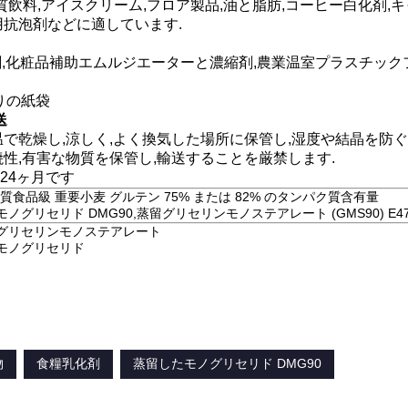
質飲料,アイスクリーム,フロア製品,油と脂肪,コーヒー白化剤,
用抗泡剤などに適しています.
剤,化粧品補助エムルジエーターと濃縮剤,農業温室プラスチッ
造りの紙袋
送
温で乾燥し,涼しく,よく換気した場所に保管し,湿度や結晶を防ぐ
焼性,有害な物質を保管し,輸送することを厳禁します.
24ヶ月です
質食品級 重要小麦 グルテン 75% または 82% のタンパク質含有量
ノグリセリド DMG90,蒸留グリセリンモノステアレート (GMS90) E471
グリセリンモノステアレート
モノグリセリド
物
食糧乳化剤
蒸留したモノグリセリド DMG90