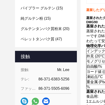
パイプラー グルテン
(15)
蒸留したグリ
蒸留されたグ
純グルテン粉
(15)
DMG90
蒸留された
グルテンタンパク質粉末
(20)
蒸留された
ーです.DM
ペレットタンパク質
(47)
わたって安
物理化学パ
インデッ
接触
外見 (20°C
モノグリセ
自由酸/%
接触:
Mr. Lee
ヨード値 ((g
凍結点/°C
テレ:
86-371-6383-5256
重金属 (Pb
%
ファックス:
86-371-5505-6096
蒸留された
食品用:
1エムルジ