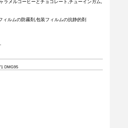
キャラメルコーヒーとチョコレート,チューインガム,
クフィルムの防霧剤,包装フィルムの抗静的剤
.
 DMG95