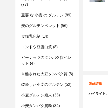
(77)
重要 な 小麦 の グルテン
(89)
麦のグルテンペレット
(56)
食糧乳化剤
(14)
エンドウ豆蛋白質
(8)
ピーナッツのタンパク質ペレ
ット
(4)
単離された大豆タンパク質
(6)
製品詳細
乾燥した小麦のグルテン
(52)
ハイライト:
小麦グルテン粉末
(33)
小麦タンパク質粉
(34)