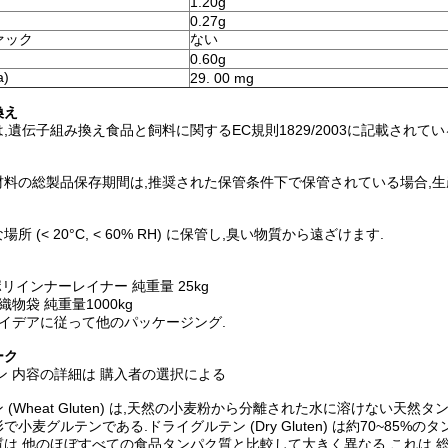
1.20g
0.27g
ァック
ない
0.60g
)
29. 00 mg
換え
,遺伝子組み換え食品と飼料に関するEC規則1829/2003に記載されて
料の総製品保存期間は,推奨された保管条件下で保管されている場合,生産
所 (< 20°C, < 60% RH) に保管し,臭い物質から遠ざけます.
ポリインナーレイナー 純重量 25kg
物袋 純重量1000kg
イデアに従って他のパッケージング.
ーク
ン 内容の詳細は 購入者の選択による
(Wheat Gluten) は,天然の小麦粉から分離された水に溶けない天然タンパ
小麦グルテンである.ドライグルテン (Dry Gluten) は約70~85%のタン
質は,他のほぼすべての食品タンパク質と比較して大きく異なる.これは,