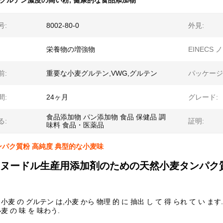
グルテン濃度の高い粉
,
健康的な食品添加物
号:
8002-80-0
外見:
栄養物の増強物
EINECS ノ
前:
重要な小麦グルテン,VWG,グルテン
パッケージ
間:
24ヶ月
グレード:
食品添加物 パン添加物 食品 保健品 調
る:
証明:
味料 食品・医薬品
パク質粉 高純度 典型的な小麦味
ヌードル生産用添加剤のための天然小麦タンパク
 小麦 の グルテン は,小麦 から 物理 的 に 抽出 し て 得 られ て い ます
麦 の 味 を 味わう.