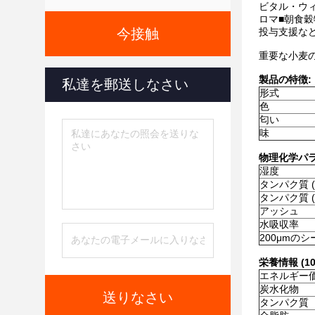
ビタル・ウィー
ロマ■朝食穀
今接触
投与支援など
重要な小麦
製品の特徴:
私達を郵送しなさい
形式
色
匂い
味
物理化学パ
湿度
タンパク質 (N
タンパク質 (N
アッシュ
水吸収率
200μmの
栄養情報 (10
エネルギー
炭水化物
送りなさい
タンパク質