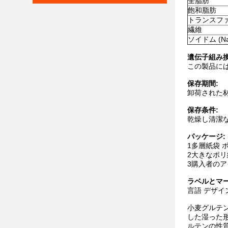
全脂肪
飽和脂肪
トランスフ
繊維
ソイドム (Na
遺伝子組み
この製品には
保存期間:
卸荷された材
保存条件:
乾燥し清潔な場
パッケージ:
1多層紙袋 
2大きなポリ織
3購入者のア
ラベルとマ
言語 デザイ
小麦グルテン 
した湿った形で
ルテンの性