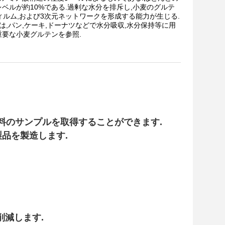
レベルが約10%である.過剰な水分を排斥し,小麦のグルテ
ィルム,および3次元ネットワークを形成する能力が生じる.
,パン,ケーキ,ドーナツなどで水分吸収,水分保持等に用
重要な小麦グルテンを参照.
料のサンプルを取得することができます.
品を製造します.
削減します.