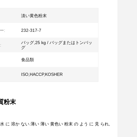
淡い黄色粉末
ー:
232-317-7
バッグ,25 kg / バッグまたはトンバッ
:
グ
食品類
ISO,HACCP,KOSHER
質粉末
.水 に 溶か ない.薄い 薄い 黄色い 粉末 の よう に 見 られ,