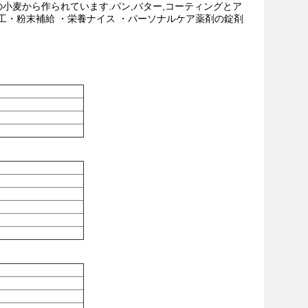
て高品質の小麦から作られています.パン,バター,コーティングとア
工・粉末補給 ・栄養ナイス ・パーソナルケア薬剤の錠剤