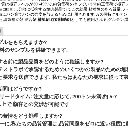
質は極群レベルが30~45%で,純負電荷を持っています純正電荷で極群
に結合し,分散に抵抗する焼肉製品では,この結果,粘着性のある質量,フ
は,パン業でパンの強度を与えるために利用されます.ガス保持グルテンは
た,調製補助剤,結合剤,補填剤,錠剤補助剤としても使用される.グルテン;
問
ンプルをもらえますか?
無料のサンプルを供給できます.
注文する前に製品品質をどのように確認しますか?
テストラボで承認するためのいくつかの製品のための無
と要求を送信できます. 私たちはあなたの要求に従って製
達期間はどうですか?
のリードタイム: 注文量に応じて, 200トン未満,約 5-7
ン以上で 顧客との交渉が可能です
質の苦情をどう処理しますか?
ず第一に,私たちの品質管理は,品質問題をゼロに近い程度に