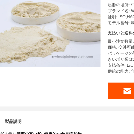
起源の場所: 
ブランド名: W
証明: ISO,HA
モデル番号: 
支払いと送料
最小注文数量:
価格: 交渉可
パッケージの詳
きいポリ袋は1
支払条件: L/
供給の能力: 
製品説明