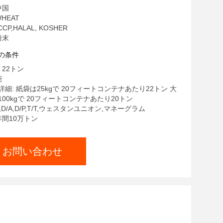
中国
HEAT
CCP,HALAL, KOSHER
粉末
の条件
 22トン
能
細: 紙袋は25kgで 20フィートコンテナあたり22トン 大
00kgで 20フィートコンテナあたり20トン
C,D/A,D/P,T/T,ウェスタンユニオン,マネーグラム
年間10万トン
お問い合わせ