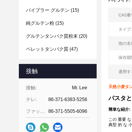
ハイライト:
パイプラー グルテン
(15)
CAS番
純グルテン粉
(15)
タイプ:
グルテンタンパク質粉末
(20)
他の名
ペレットタンパク質
(47)
保存期
接触
適用す
天然小麦タン
接触:
Mr. Lee
パスタと
テレ:
86-371-6383-5256
簡単な紹介:
ファックス:
86-371-5505-6096
この 重要 な
典型 的 な 小