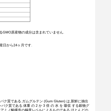
いるGMO原産物の成分は含まれていません.
日から24ヶ月です.
ク質である.ガムグルテン (Gum Gluten) は,新鮮に抽出
パク質である.体重 の 2 か 3 倍 の 水 を 吸収 する穀物グ
総アミノ酸構造の極度レベルによるものである.ほとんどの