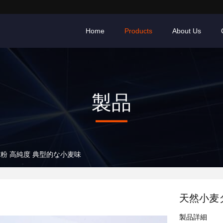
Home
Products
About Us
製品
粉 高純度 典型的な小麦味
天然小麦
製品詳細