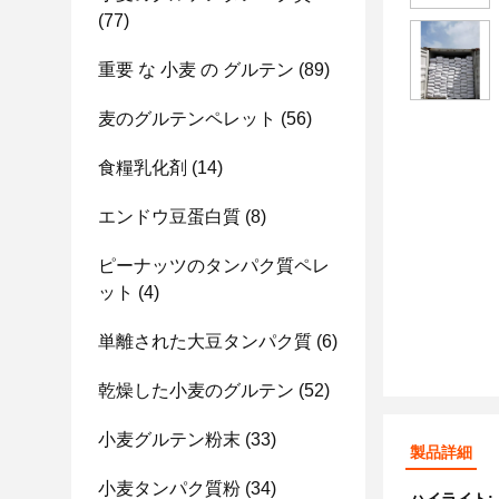
(77)
重要 な 小麦 の グルテン
(89)
麦のグルテンペレット
(56)
食糧乳化剤
(14)
エンドウ豆蛋白質
(8)
ピーナッツのタンパク質ペレ
ット
(4)
単離された大豆タンパク質
(6)
乾燥した小麦のグルテン
(52)
小麦グルテン粉末
(33)
製品詳細
小麦タンパク質粉
(34)