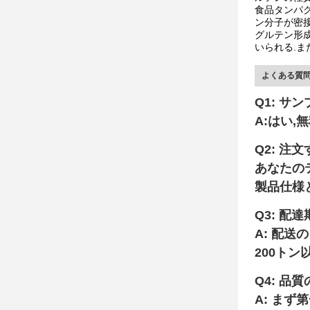
食品タンパク
ン分子が密接
グルテン形成
いられる.ま
よくある質
Q1: サ
A:はい,
Q2: 
あなたの
製品仕様
Q3: 配
A: 配送
200ト
Q4: 品
A: ま