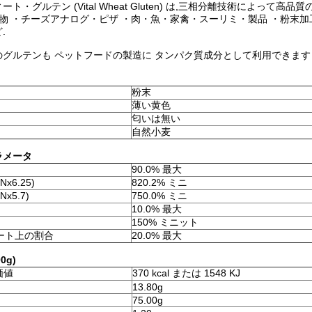
ト・グルテン (Vital Wheat Gluten) は,三相分離技術によっ
物 ・チーズアナログ・ピザ ・肉・魚・家禽・スーリミ・製品 ・粉末加
.
のグルテンも ペットフードの製造に タンパク質成分として利用できます
粉末
薄い黄色
匂いは無い
自然小麦
ラメータ
90.0% 最大
x6.25)
820.2% ミニ
x5.7)
750.0% ミニ
10.0% 最大
150% ミニット
シート上の割合
20.0% 最大
0g)
価値
370 kcal または 1548 KJ
13.80g
75.00g