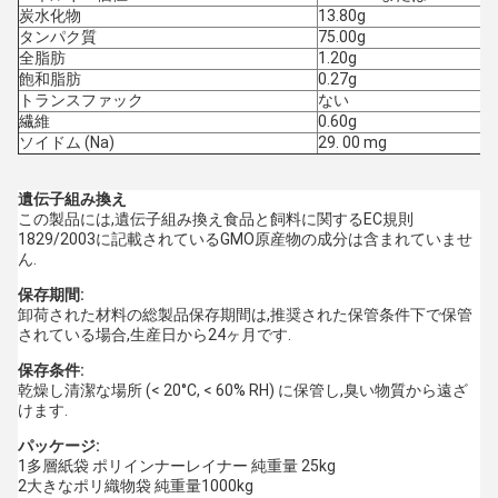
炭水化物
13.80g
タンパク質
75.00g
全脂肪
1.20g
飽和脂肪
0.27g
トランスファック
ない
繊維
0.60g
ソイドム (Na)
29. 00 mg
遺伝子組み換え
この製品には,遺伝子組み換え食品と飼料に関するEC規則
1829/2003に記載されているGMO原産物の成分は含まれていませ
ん.
保存期間:
卸荷された材料の総製品保存期間は,推奨された保管条件下で保管
されている場合,生産日から24ヶ月です.
保存条件:
乾燥し清潔な場所 (< 20°C, < 60% RH) に保管し,臭い物質から遠ざ
けます.
パッケージ:
1多層紙袋 ポリインナーレイナー 純重量 25kg
2大きなポリ織物袋 純重量1000kg