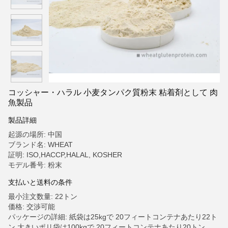
コッシャー・ハラル 小麦タンパク質粉末 粘着剤として 肉
魚製品
製品詳細
起源の場所: 中国
ブランド名: WHEAT
証明: ISO,HACCP,HALAL, KOSHER
モデル番号: 粉末
支払いと送料の条件
最小注文数量: 22トン
価格: 交渉可能
パッケージの詳細: 紙袋は25kgで 20フィートコンテナあたり22ト
ン 大きいポリ袋は100kgで 20フィートコンテナあたり20トン