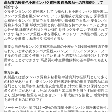
高品質の軽黄色小麦タンパク質粉末 肉魚製品への粘着剤として
紹介する
グルテンタンパク質粉末としても知られる小麦タンパク質粉末は,
タンパク質含有量が82.2%で,アミノ酸組成が完全である.栄養豊富
な植物性タンパク質源であり,質が良い低価格である.
小麦タンパク
質
粉末
小分子量,球状の形状と良い拡張性を持つグルテニンと,大き
な分子量,繊維状の形状と強い弾性を持つグルテニンで構成されて
います.
熱タンパク質
粉末
水を吸収し ネットワーク構造の湿ったグ
ルテンを形成し 粘着性や拡張性が良い
重要な自然
熱タンパク質
粉末
高品質の小麦から3段階分離技術で作
られています
小麦タンパク質
粉末
パン,ヌードル,インスタントヌー
ドルの生産に広く使用されている.また,肉製品に水保持剤として使
用することができます.高品質の水生動物飼料の基本原料でもあり
ます.
主な用途:
肉製品では
熱タンパク質
粉末
粘着剤や補填剤や拡張剤として多く
の利点があります
小麦タンパク質
粉末
1%~5%の用量で肉製品に結
合剤として使用され,粘性,色安定性,硬さ,汁の出量,水分保持などの
多くの利点がありました.油の保持と加工損失を減らす固化特性に
より,流体学的性質を向上させ,シート形成能力を強化し,感覚特性
を維持するのに有益です.
ソーセージの生産では2〜3%の添加量
小麦タンパク質
粉末
柔軟性,