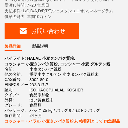
受渡し時間: 7~20 営業日
支払条件: L/C,D/A,D/P,T/T,ウェスタンユニオン,マネーグラム
供給の能力: 年間10万トン
お問い合わせ
製品詳細
製品説明
ハイライト:
HALAL 小麦タンパク質粉
,
コッシャー 小麦タンパク質粉
,
コッシャー 小麦 グルテン粉
名前:
小麦タンパク質粉
他の名前:
重要小麦グルテン 小麦タンパク質粉末
CAS番号:
8002-80-0
EINECS ノー:
232-317-7
証明:
ISO,HACCP,HALAL, KOSHER
タイプ::
食品添加物
外見:
淡い黄色粉末
グレード:
食品類
パッケージ:
バッグ,25 kg / バッグまたはトンバッグ
保存期間:
24ヶ月
コッシャー・ハラル 小麦タンパク質粉末 粘着剤として 肉魚製品