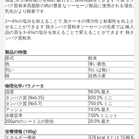
強度,水分保持能力を高め,破れずに長時間調理できます.
小麦タン
パク質
粉末
高脂肪の肉の豊富なソーセージ製品に使用される場合,
乳化がより顕著です.
2〜4%の塩分を加えることで,魚ケーキの弾力性と粘着性を向上さ
せることができます.
熱タンパク質
粉末
ソーセージの生産では,輸入
品の質を3~6%の塩分を加えることで変えることができます.
熱タ
ンパク質
粉末
.
製品の特徴:
形式
粉末
色
薄い黄色
匂い
匂いは無い
味
自然小麦
物理化学パラメータ
湿度
90.0% 最大
タンパク質 (Nx6.25)
820.2% ミニ
タンパク質 (Nx5.7)
750.0% ミニ
アッシュ
10.0% 最大
水吸収率
150% ミニット
200μmのシート上の割合
20.0% 最大
栄養情報 (100g)
エネルギー価値
370 kcal または 1548 KJ