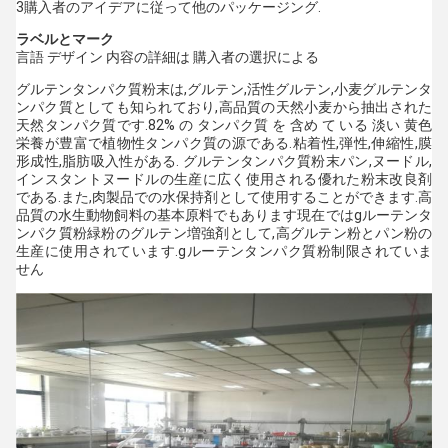
3購入者のアイデアに従って他のパッケージング.
ラベルとマーク
言語 デザイン 内容の詳細は 購入者の選択による
グルテンタンパク質粉末は,グルテン,活性グルテン,小麦グルテンタ
ンパク質としても知られており,高品質の天然小麦から抽出された
天然タンパク質です.82% の タンパク質 を 含め て いる 淡い 黄色
栄養が豊富で植物性タンパク質の源である.粘着性,弾性,伸縮性,膜
形成性,脂肪吸入性がある.
グルテンタンパク質粉末
パン,ヌードル,
インスタントヌードルの生産に広く使用される優れた粉末改良剤
である.また,肉製品での水保持剤として使用することができます.高
品質の水生動物飼料の基本原料でもあります現在では
g
ルーテンタ
ンパク質粉
緑粉のグルテン増強剤として,高グルテン粉とパン粉の
生産に使用されています.
g
ルーテンタンパク質粉
制限されていま
せん