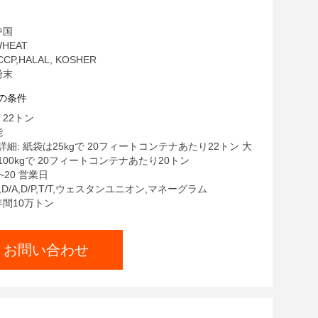
中国
HEAT
CCP,HALAL, KOSHER
粉末
の条件
 22トン
能
細: 紙袋は25kgで 20フィートコンテナあたり22トン 大
00kgで 20フィートコンテナあたり20トン
~20 営業日
C,D/A,D/P,T/T,ウェスタンユニオン,マネーグラム
年間10万トン
お問い合わせ