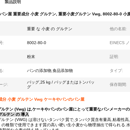
製品説明
パン屋 重要成分 小麦 グルテン
,
重要小麦グルテン Vwg
,
8002-80-0
重要 な 小麦 の グルテン
他の名前:
号:
8002-80-0
EINECS ノ
粉末
証明:
る:
パンの添加物,食品添加物
タイプ:
バッグ,25 kg / バッグまたはトンバッ
ージ:
保存期間:
グ
成分 小麦 グルテン Vwg ケーキやパンのパン屋
ルテン (Vwg) は,ケーキやパンのパン屋にとって重要なパンメーカー
グルテン の 導入
ルテン (VWG) は溶けないタンパク質で,タンパク質含有量高,粘着性
くの種類で使用できます質の高い硬い生小麦から物理抽出で得られる.水