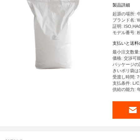
製品詳細
起源の場所: 
ブランド名: W
証明: ISO,HA
モデル番号: 
支払いと送料
最小注文数量:
価格: 交渉可
パッケージの詳
きいポリ袋は1
受渡し時間: 7
支払条件: L/
供給の能力: 