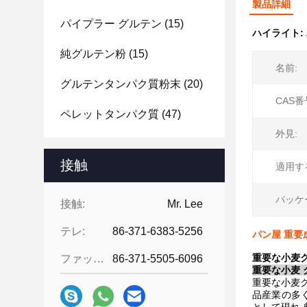
製品詳細
パイプラー グルテン
(15)
ハイライト:
純グルテン粉
(15)
名前:
グルテンタンパク質粉末
(20)
CAS番
ペレットタンパク質
(47)
外見:
接触
適用す
パッケ
接触:
Mr. Lee
テレ:
86-371-6383-5256
パン屋 重要
重要な小麦グ
ファックス:
86-371-5505-6096
重要な小麦 
重要な小麦グ
品産業の多