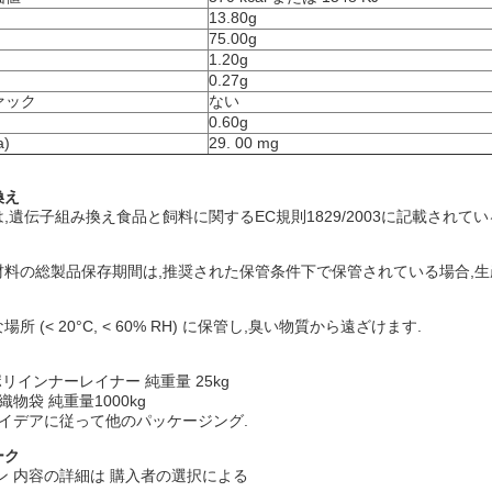
13.80g
75.00g
1.20g
0.27g
ァック
ない
0.60g
)
29. 00 mg
換え
,遺伝子組み換え食品と飼料に関するEC規則1829/2003に記載されて
料の総製品保存期間は,推奨された保管条件下で保管されている場合,生産
所 (< 20°C, < 60% RH) に保管し,臭い物質から遠ざけます.
ポリインナーレイナー 純重量 25kg
物袋 純重量1000kg
イデアに従って他のパッケージング.
ーク
ン 内容の詳細は 購入者の選択による