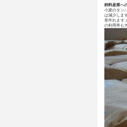
飼料産業への
小麦のタンパ
は減少します
形作れます
の利用率も