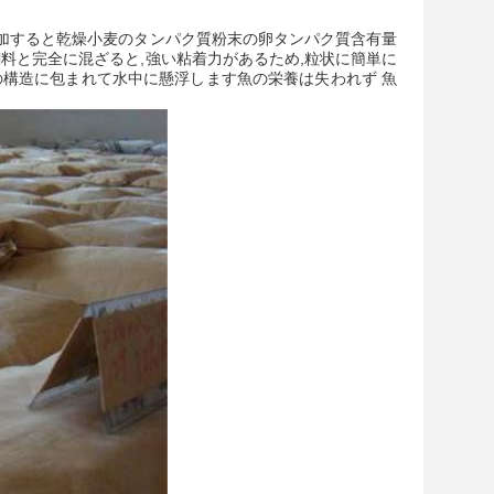
が増加すると乾燥小麦のタンパク質粉末の卵タンパク質含有量
飼料と完全に混ざると,強い粘着力があるため,粒状に簡単に
の構造に包まれて水中に懸浮します魚の栄養は失われず 魚