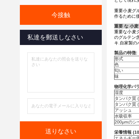
として現れ,
重要小麦グルテ
今接触
作るために
重要 な 小麦
重要な小麦
私達を郵送しなさい
のグルテン
キ.自家製の
製品の特徴:
形式
色
匂い
味
物理化学パ
湿度
タンパク質 (N
タンパク質 (N
アッシュ
水吸収率
200μmの
送りなさい
栄養情報 (10
エネルギー