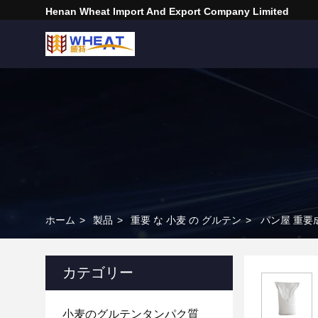
Henan Wheat Import And Export Company Limited
ホーム
>
製品
>
重要 な 小麦 の グルテン
>
パン屋 重要
カテゴリー
小麦のグルテンタンパク質