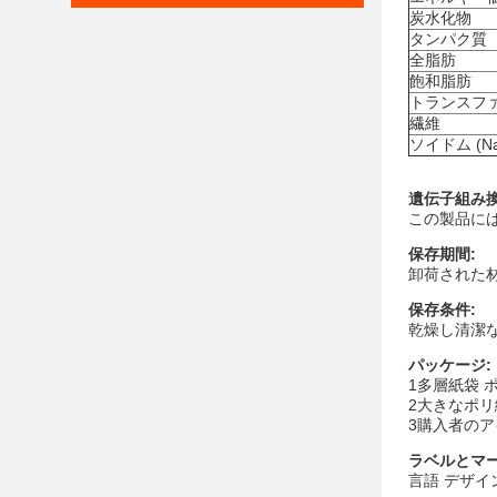
炭水化物
タンパク質
全脂肪
飽和脂肪
トランスフ
繊維
ソイドム (Na
遺伝子組み
この製品には
保存期間:
卸荷された材
保存条件:
乾燥し清潔な場
パッケージ:
1多層紙袋 
2大きなポリ織
3購入者のア
ラベルとマ
言語 デザイ