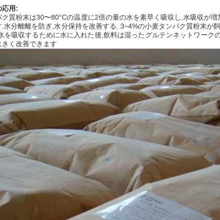
応用:
ク質粉末は30〜80°Cの温度に2倍の量の水を素早く吸収し,水吸収
.水分離離を防ぎ,水分保持を改善する. 3~4%の小麦タンパク質粉末が
.水を吸収するために水に入れた後,飲料は湿ったグルテンネットワーク
大きく改善できます