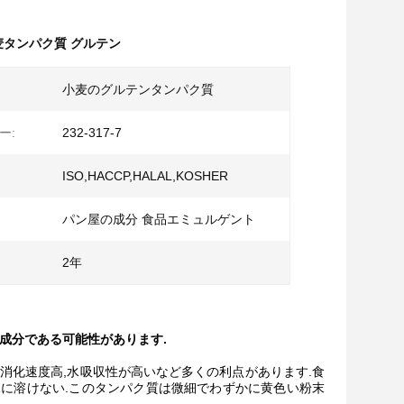
 小麦タンパク質 グルテン
小麦のグルテンタンパク質
ー:
232-317-7
ISO,HACCP,HALAL,KOSHER
パン屋の成分 食品エミュルゲント
2年
の成分である可能性があります.
高,消化速度高,水吸収性が高いなど多くの利点があります.食
に溶けない.このタンパク質は微細でわずかに黄色い粉末