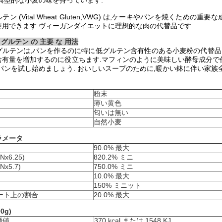
典型的な小麦の味を持っています.
ン (Vital Wheat Gluten,VWG) は,ケーキやパンを焼くた
使用できます.ヴィーガンダイエットに理想的な肉の代替品です.
 グルテン の 主要 な 用法
グルテンは,パンを作るのに特に低グルテン含有性のある小麦粉の代替品
含有量を増加するのに役立ちます.マフィンのように美味しい酵母成分で
パンを試し始めましょう. おいしいスープのために,暖かい鉢に伴い家族
粉末
薄い黄色
匂いは無い
自然小麦
ラメータ
90.0% 最大
x6.25)
820.2% ミニ
x5.7)
750.0% ミニ
10.0% 最大
150% ミニット
シート上の割合
20.0% 最大
0g)
価値
370 kcal または 1548 KJ