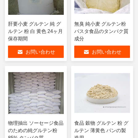
肝要小麦 グルテン 純 グ
無臭 純小麦 グルテン粉
ルテン 粉 白 黄色 24ヶ月
パスタ食品のタンパク質
保存期間
成分
お問い合わせ
お問い合わせ
物理抽出 ソーセージ食品
食品 穀物 グルテン 粉 グ
のための純グルテン粉
ルテン 薄黄色 パンの製
85% タンパク質
造用