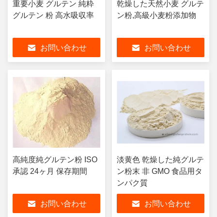
重要小麦 グルテン 純粋
乾燥した天然小麦 グルテ
グルテン 粉 高水吸収率
ン粉,高級小麦粉添加物
お問い合わせ
お問い合わせ
高純度純グルテン粉 ISO
淡黄色 乾燥した純グルテ
承認 24ヶ月 保存期間
ン粉末 非 GMO 食品用タ
ンパク質
お問い合わせ
お問い合わせ