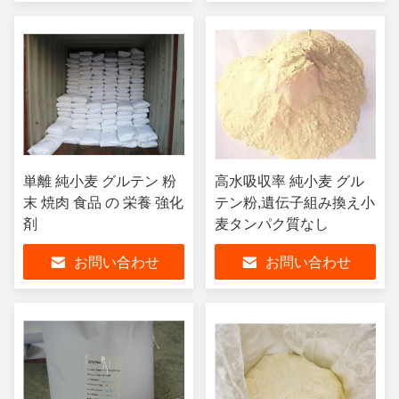
単離 純小麦 グルテン 粉
高水吸収率 純小麦 グル
末 焼肉 食品 の 栄養 強化
テン粉,遺伝子組み換え小
剤
麦タンパク質なし
お問い合わせ
お問い合わせ