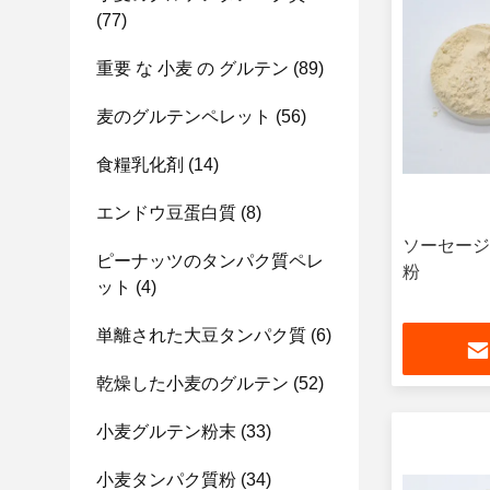
(77)
重要 な 小麦 の グルテン
(89)
麦のグルテンペレット
(56)
食糧乳化剤
(14)
エンドウ豆蛋白質
(8)
ソーセージ
ピーナッツのタンパク質ペレ
粉
ット
(4)
単離された大豆タンパク質
(6)
乾燥した小麦のグルテン
(52)
小麦グルテン粉末
(33)
小麦タンパク質粉
(34)