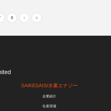
7
8
ited
SAIKESAISI水素エナジー
企業紹介
生産現場