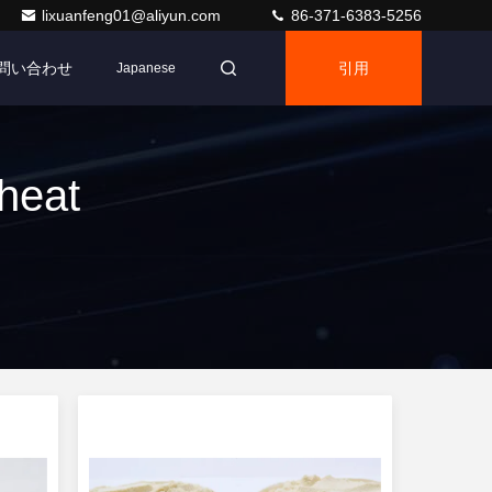
lixuanfeng01@aliyun.com
86-371-6383-5256
問い合わせ
引用
Japanese
heat