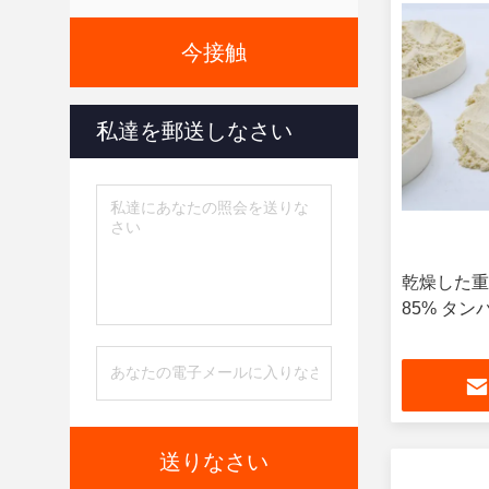
今接触
私達を郵送しなさい
乾燥した重
85% タ
送りなさい