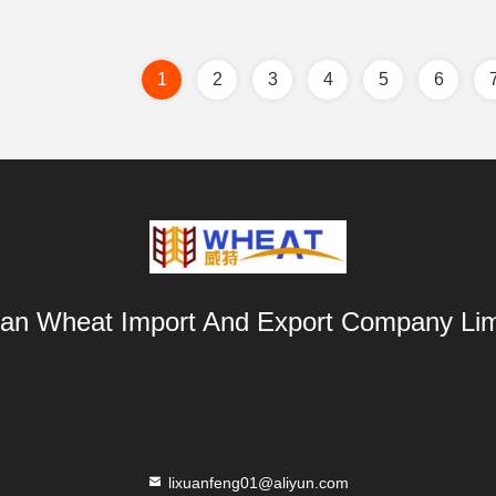
1
2
3
4
5
6
an Wheat Import And Export Company Lim
lixuanfeng01@aliyun.com